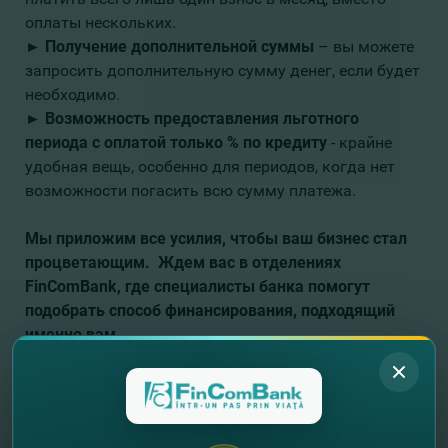
оплаты нескольких.
► Получение дополнительной суммы
– вы можете
запросить дополнительную сумму денег, если будет
необходимо.
► Возможность предоставления льготного
периода с оплатой только % по кредиту
- крайне
удобная вещь, особенно для периодов, когда нет
возможности погасить всю сумму платежа.
Мы приложим все усилия, чтобы ваш бизнес стал
процветающим. Ждем вас в отделениях
FinComBank, где специалисты банка помогут
подобрать способ финансирования, подходящий
именно вам.
Оставьте свои контактные данные, и мы с Вами
свяжемся!