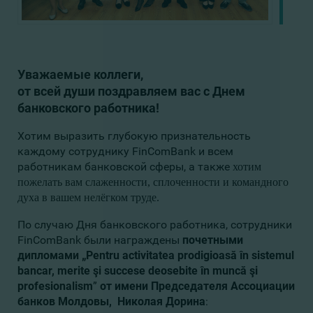
Уважаемые коллеги,
от всей души поздравляем вас с Днем 
банковского работника!
Хотим выразить глубокую признательность 
каждому сотруднику FinComBank и всем 
работникам банковской сферы, а также 
хотим 
пожелать вам слаженности, сплоченности и командного 
духа в вашем нелёгком труде.
По случаю Дня банковского работника, сотрудники 
FinComBank были награждены 
почетными 
дипломами „Pentru activitatea prodigioasă în sistemul 
bancar, merite şi succese deosebite în muncă şi 
profesionalism
” 
от имени Председателя Ассоциации 
банков Молдовы,  Николая Дорина
: