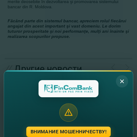
merite deosebite în dezvoltarea şi promovarea sistemului
bancar din R. Moldova.
Făcând parte din sistemul bancar, apreciem rolul fiecărui
angajat din acest important şi vast domeniu. Le dorim
tuturor prosperitate şi noi performanţe, mulţi ani înainte şi
realizarea scopurilor propuse.
//
Другие новости
ВНИМАНИЕ МОШЕННИЧЕСТВУ!