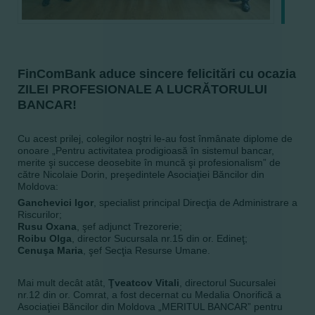
FinComBank aduce sincere felicitări cu ocazia
ZILEI PROFESIONALE A LUCRĂTORULUI
BANCAR!
Cu acest prilej, colegilor noştri le-au fost înmânate diplome de
onoare „Pentru activitatea prodigioasă în sistemul bancar,
merite şi succese deosebite în muncă şi profesionalism” de
către Nicolaie Dorin, preşedintele Asociaţiei Băncilor din
Moldova:
Ganchevici Igor
, specialist principal Direcţia de Administrare a
Riscurilor;
Rusu Oxana
, şef adjunct Trezorerie;
Roibu Olga
, director Sucursala nr.15 din or. Edineţ;
Cenuşa Maria
, şef Secţia Resurse Umane.
Mai mult decât atât,
Ţveatcov Vitali
, directorul Sucursalei
nr.12 din or. Comrat, a fost decernat cu Medalia Onorifică a
Asociaţiei Băncilor din Moldova „MERITUL BANCAR” pentru