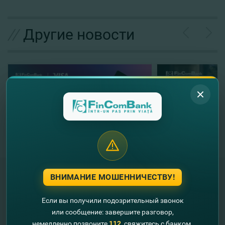
//
Другие новости
ВНИМАНИЕ МОШЕННИЧЕСТВУ!
Если вы получили подозрительный звонок
"FinComBank" S.A. является членом
Схемы гарантирования депозитов
или сообщение: завершите разговор,
Республики Молдова
немедленно позвоните
112
, свяжитесь с банком.