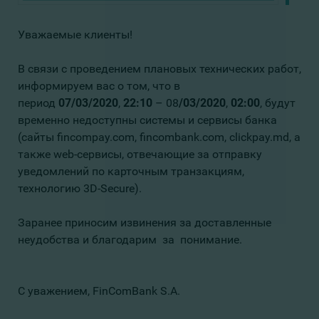
Уважаемые клиенты!
В связи с проведением плановых технических работ,
информируем вас о том, что в
период
07
/0
3
/20
20
,
22:
1
0
– 08
/0
3
/20
20
,
02:00
, будут
временно недоступны системы и сервисы банка
(сайты fincompay.com, fincombank.com, clickpay.md, а
также web-сервисы, отвечающие за отправку
уведомлений по карточным транзакциям,
технологию 3D-Secure).
Заранее приносим извинения за доставленные
неудобства и благодарим за понимание.
С уважением, FinComBank S.A.