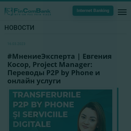
Internet Banking
НОВОСТИ
16.03.2023
#МнениеЭксперта | Евгения
Косор, Project Manager:
Переводы P2P by Phone и
онлайн услуги