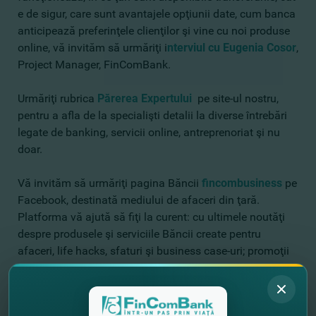
e de sigur, care sunt avantajele opţiunii date, cum banca
anticipează preferinţele clienţilor şi vine cu noi produse
online, vă invităm să urmăriţi i
nterviul cu Eugenia Cosor
,
Project Manager, FinComBank.
Urmăriţi rubrica
Părerea Expertului
pe site-ul nostru,
pentru a afla de la specialişti detalii la diverse întrebări
legate de banking, servicii online, antreprenoriat şi nu
doar.
Vă invităm să urmăriţi pagina Băncii
fincombusiness
pe
Facebook, destinată mediului de afaceri din ţară.
Platforma vă ajută să fiţi la curent: cu ultimele noutăţi
despre produsele şi serviciile Băncii create pentru
afaceri, life hacks, sfaturi şi business case-uri; promoţii
şi oferte speciale; interviuri cu experţii; afaceri de succes
ale antreprenorilor din Moldova şi multe altele.