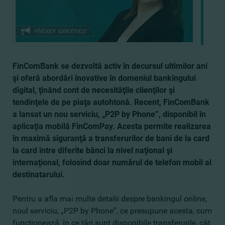
FinComBank se dezvoltă activ în decursul ultimilor ani
şi oferă abordări inovative în domeniul bankingului
digital,
ţinând cont de necesităţile clienţilor şi
tendinţele de pe piaţa autohtonă. Recent, FinComBank
a lansat un nou serviciu, „P2P by Phone”, disponibil în
aplicaţia mobilă FinComPay. Acesta permite realizarea
în maximă siguranţă a transferurilor de bani de la card
la card între diferite bănci la nivel naţional şi
internaţional, folosind doar numărul de telefon mobil al
destinatarului.
Pentru a afla mai multe detalii despre bankingul online,
noul serviciu, „P2P by Phone”, ce presupune acesta, cum
funcţionează, în ce ţări sunt disponibile transferurile, cât