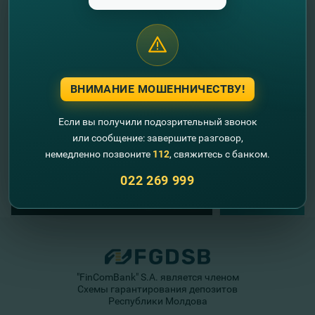
//
Другие новости
ВНИМАНИЕ МОШЕННИЧЕСТВУ!
Если вы получили подозрительный звонок
или сообщение: завершите разговор,
немедленно позвоните
112
, свяжитесь с банком.
022 269 999
"FinComBank" S.A. является членом
Схемы гарантирования депозитов
Республики Молдова