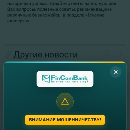
историями успеха. Узнайте ответы на волнующие
Вас вопросы, полезные советы, рекомендации и
различные бизнес-кейсы в разделе «Мнение
эксперта».
//
Другие новости
ВНИМАНИЕ МОШЕННИЧЕСТВУ!