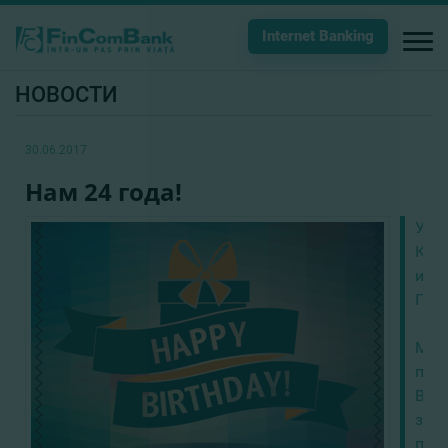
Internet Banking
НОВОСТИ
30.06.2017
Нам 24 года!
Ува
Кли
и
Пар
Мы
при
Вам
за
пло