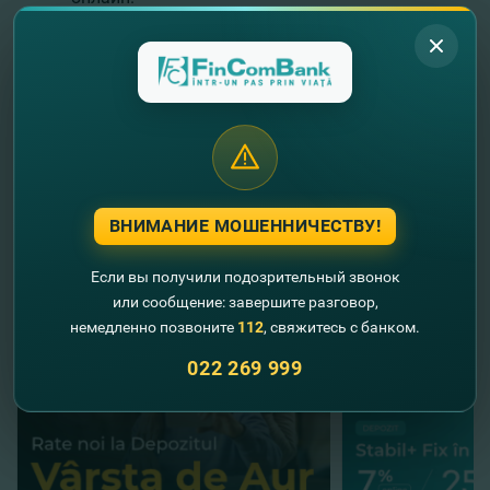
Мы еще на шаг ближе к цифровизации банковских
услуг! Это очередной шаг к новым онлайн-сервисам,
который являются частью стратегии развития
FinComBank.
Мы поддерживаем инновации! Добро пожаловать
в digital трансформацию!
ВНИМАНИЕ МОШЕННИЧЕСТВУ!
//
Другие новости
Если вы получили подозрительный звонок
или сообщение: завершите разговор,
немедленно позвоните
112
, свяжитесь с банком.
022 269 999