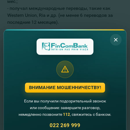
мес.;
- получал международные переводы, такие как
Western Union, Ria и др. (не менее 6 переводов за
последние 12 месяцев).
Кредит E-Simplu
выдается при предъявлении
удостоверения личности, что значительно упрощает
процесс оформления кредита. Это означает что E-
Simplu разработан для людей, которые любят
жизнь и не теряют возможностей. Выбирайте
наиболее удобное кредитное предложение,
оформляйте кредит только с помощью
удостоверения и наслаждайтесь новыми
ВНИМАНИЕ МОШЕННИЧЕСТВУ!
возможностями!
Если вы получили подозрительный звонок
одайте заявку на Кредит E-Simplu
ОНЛАЙН
!
П
или сообщение: завершите разговор,
немедленно позвоните
112
, свяжитесь с банком.
022 269 999