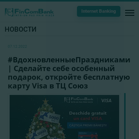
Internet Banking
НОВОСТИ
07.12.2022
#ВдохновленныeПраздниками
| Сделайте себе особенный
подарок, откройте бесплатную
карту Visa в ТЦ Союз