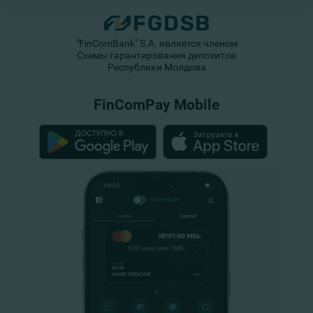
"FinComBank" S.A. является членом
Схемы гарантирования депозитов
Республики Молдова
FinComPay Mobile