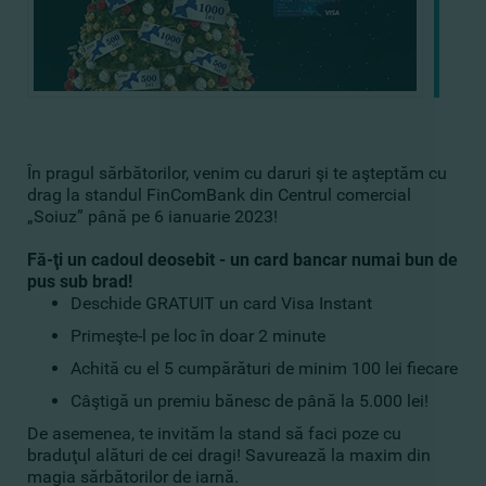
În pragul sărbătorilor, venim cu daruri şi te aşteptăm cu
drag la standul FinComBank din
Centrul comercial
„Soiuz” până pe 6 ianuarie 2023
!
Fă-ţi un cadoul deosebit -
un card bancar numai bun de
pus sub brad!
Deschide GRATUIT un card
Visa Instant
Primeşte-l pe loc în doar 2 minute
Achită cu el 5 cumpărături de minim 100 lei fiecare
Câştigă un premiu bănesc de până la 5.000 lei!
De asemenea, te invităm la stand
să faci poze cu
braduţul alături de cei dragi! Savurează la maxim din
magia sărbătorilor de iarnă.