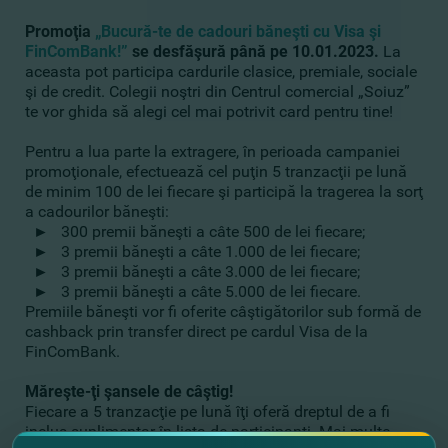
Promoţia
„Bucură-te de cadouri băneşti cu Visa şi
FinComBank!”
se desfăşură până pe 10.01.2023.
La
aceasta pot participa cardurile clasice, premiale, sociale
şi de credit. Colegii noştri din Centrul comercial „Soiuz”
te vor ghida să alegi cel mai potrivit card pentru tine!
Pentru a lua parte la extragere, în perioada campaniei
promoţionale, efectuează cel puţin 5 tranzacţii pe lună
de minim 100 de lei fiecare şi participă la tragerea la sorţ
a cadourilor băneşti:
►
300 premii băneşti a câte 500 de lei fiecare;
►
3 premii băneşti a câte 1.000 de lei fiecare;
►
3 premii băneşti a câte 3.000 de lei fiecare;
►
3 premii băneşti a câte 5.000 de lei fiecare.
Premiile băneşti vor fi oferite câştigătorilor sub formă de
cashback prin transfer direct pe cardul Visa de la
FinComBank.
Măreşte-ţi şansele de câştig!
Fiecare a 5 tranzacţie pe lună îţi oferă dreptul de a fi
inclus suplimentar în lista de participanţi. Mai multe