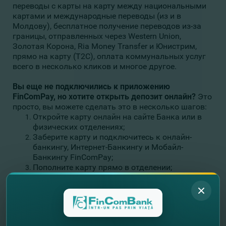
переводы с карты на карту между национальными
картами и международные переводы (из и в
Молдову), бесплатное получение переводов из-за
границы, отправленных через Western Union,
Золотая Корона, Ria Money Transfer и Юнистрим,
прямо на карту (T2C), оплата коммунальных услуг
всего в несколько кликов и многое другое.
Вы еще не подключились к приложению
FinComPay, но хотите открыть депозит онлайн?
Это
просто, вы можете сделать это в несколько шагов:
Откройте карту онлайн на сайте Банка или в
физических отделениях;
Заберите карту и подключитесь к онлайн-
банкингу, Интернет-Банкингу и Мобайл-
Банкингу FinComPay;
Пополните карту прямо в отделении;
Откройте депозит онлайн и переведите деньги
с карточного счета на свой депозитный счет.
Приумножайте свои деньги вместе с FinComBank,
чтобы воплотить в жизнь свои самые заветные
желания!