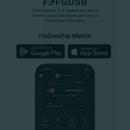
"FinComBank" S.A. является членом
Схемы гарантирования депозитов
Республики Молдова
FinComPay Mobile