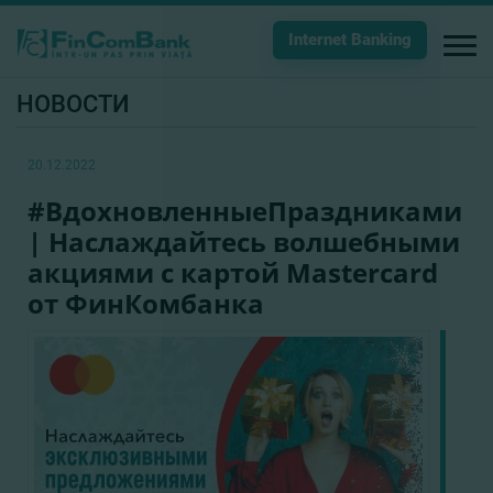
Internet Banking
НОВОСТИ
20.12.2022
#ВдохновленныeПраздниками
| Наслаждайтесь волшебными
акциями с картой Mastercard
от ФинКомбанка