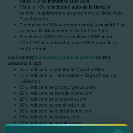
serviciului de
închiriere auto Avis
.
Până la 10% la
închirieri auto de la Hertz
şi
beneficii suplimentare ale programului Hertz Gold
Plus Rewards.
O reducere de 15% la abonamentul la
easyJet Plus
cu cardurile Mastercard de la FinComBank.
Beneficiază GRATUIT de
testarea PCR
pentru
COVID-19 cu cardul Mastercard Platinum de la
FinComBank.
Dacă sunteţi
în căutarea cadoului perfect
pentru
persoana dragă:
10% reducere în outleturile McArthurGlen
15% reducere la The Bicester Village Shopping
Collection
25% reducere pe growgorgeous.com
20% reducere pe espaskincare.com
20% reducere pe glossybox.com
20% reducere pe mankind.co.uk
20% reducere pe lookfantastic.com
15% reducere pe mybag.com
10% reducere pe coggles.com
15% reducere pe allsole.com