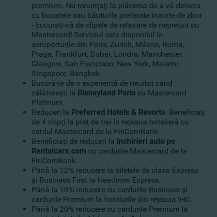
premium. Nu renunţaţi la plăcerea de a vă delecta
cu bucatele sau băuturile preferate înainte de zbor
- bucuraţi-vă de clipele de relaxare de nepreţuit cu
Mastercard! Serviciul este disponibil în
aeroporturile din Paris, Zurich, Milano, Roma,
Praga, Frankfurt, Dubai, Londra, Manchester,
Glasgow, San Francisco, New York, Maiami,
Singapore, Bangkok.
Bucură-te de o experienţă de neuitat când
călătoreşti la
Disneyland Paris
cu Mastercard
Platinum.
Reduceri la
Preferred Hotels & Resorts
. Beneficiaţi
de 4 nopţi la preţ de trei în reţeaua hotelieră cu
cardul Mastercard de la FinComBank.
Beneficiaţi de reduceri la
închirieri auto pe
Rentalcars.com
cu cardurile Mastercard de la
FinComBank.
Până la 12% reducere la biletele de clasa Express
şi Business First la Heathrow Express.
Până la 10% reducere cu cardurile Business şi
cardurile Premium la hotelurile din reţeaua IHG.
Până la 20% reducere cu cardurile Premium la