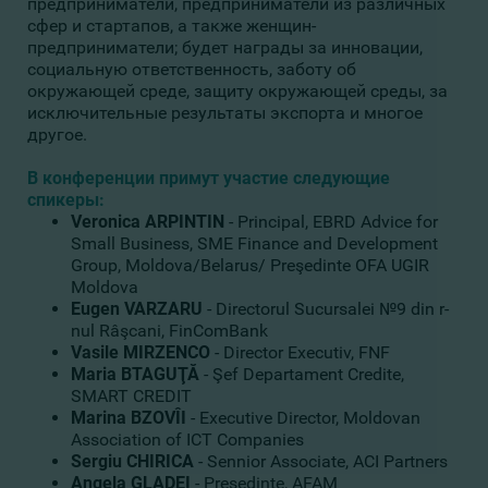
предприниматели, предприниматели из различных
сфер и стартапов, а также женщин-
предприниматели; будет награды за инновации,
социальную ответственность, заботу об
окружающей среде, защиту окружающей среды, за
исключительные результаты экспорта и многое
другое.
В конференции примут участие следующие
спикеры:
Veronica ARPINTIN
- Principal, EBRD Advice for
Small Business, SME Finance and Development
Group, Moldova/Belarus/ Preşedinte OFA UGIR
Moldova
Eugen VARZARU
- Directorul Sucursalei №9 din r-
nul Râşcani, FinComBank
Vasile MIRZENCO
- Director Executiv, FNF
Maria BTAGUŢĂ
- Şef Departament Credite,
SMART CREDIT
Marina BZOVÎI
- Executive Director, Moldovan
Association of ICT Companies
Sergiu CHIRICA
- Sennior Associate, ACI Partners
Angela GLADEI
- Preşedinte, AFAM