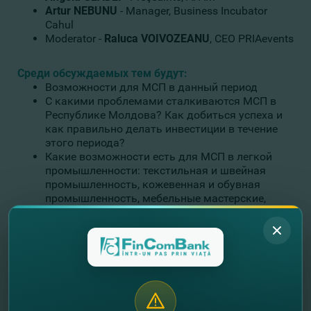
Artur NEBUNU
- Manager, Business Incubator
Cahul
Moderator -
Raluca VOIVOZEANU
, CEO PRIAevents
Среди обсуждаемых тем будут:
Возможности для МСП в данный период
С какими проблемами сталкиваются МСП в
Республике Молдова? Как добиться успеха и
как правильно делать инвестиции в течение
этого периода?
Какие возможности есть для МСП в легкой
промышленности: текстильная и швейная
промышленность, кожевенная и обувная
промышленность, мебельные мастерские,
косметика.
МСП в сельском хозяйстве. Семейные фермы,
бизнес-кейс.
Транспортные МСП - статус Молдовы до 2021
г.
МСП в ИТ - инновации: программное
обеспечение, приложения, исследования.
МСП в строительстве. Бизнес-кейс;