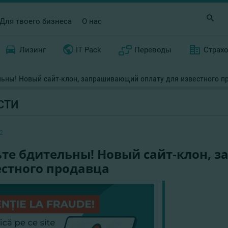
Для твоего бизнеса
О нас
Лизинг
IT Pack
Переводы
Страх
льны! Новый сайт-клон, запрашивающий оплату для известного п
СТИ
2
ьте бдительны! Новый сайт-клон, 
естного продавца