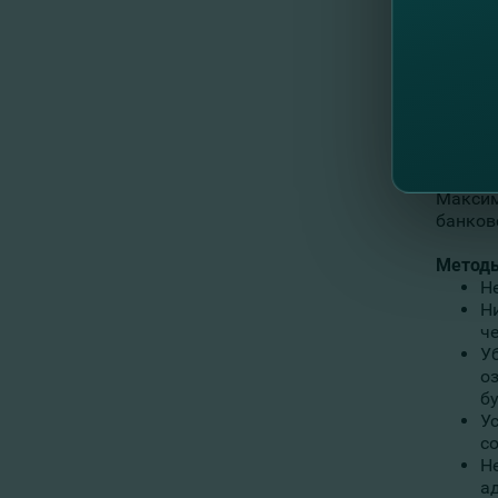
Другие
Максим
банков
Методы
Н
Н
ч
Уб
о
б
У
с
Н
а