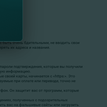
 быть очень бдительными, не вводить свои
рять их адреса и названия.
пароли подтверждения, которые вы получили
ую ​​информацию.
е своей карты, начинается с «https:». Это
зуемые при оплате или переводе, точно не
тфон. Он защитит вас от программ, которые
щениях, полученных с подозрительных
вить вас на фальшивые сайты или загрузить