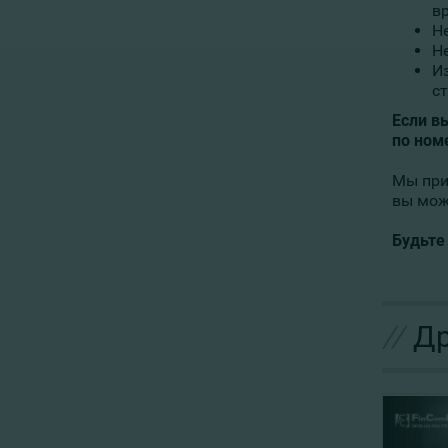
в
Н
Н
И
с
Если в
по ном
Мы при
вы мож
Будьте
//
Др