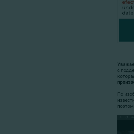
Уважае
с подд
котора
произв
По изо
извест
поэтом