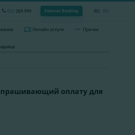
Internet Banking
022
269 999
RO
RU
ование
Онлайн услуги
Прочее
родавца
запрашивающий оплату для