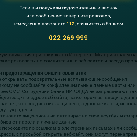
Если вы получили подозрительный звонок
или сообщение: завершите разговор,
немедленно позвоните
112
, свяжитесь с банком.
022 269 999
 сайты-клоны, подозреваемые в мошенничестве
ЗДЕСЬ
.
ум внимания при покупках в Интернете! Мы призываем вас
ские реквизиты на сомнительных веб-сайтах и всегда прове
 предотвращения фишинговых атак:
е открывать подозрительные всплывающие сообщения;
икому не сообщайте конфиденциальные данные карты или 
ерез СМС. Сотрудники банка НИКОГДА не запрашивают так
едитесь, что адрес веб-сайта, на котором вы вводите данны
значает, что соединение защищено, а данные карты, исполь
удут украдены.
становите лицензионный антивирус на свой ноутбук и смар
обирают пароли и личные данные.
е переходите по ссылкам в электронных письмах или сооб
дресов, с просьбой открыть веб-сайт, они могут перенапра