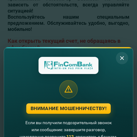
зависеть от обстоятельств, всегда управляйте
ситуацией!
Воспользуйтесь нашим специальным
предложением. Обслуживайтесь удобно, выгодно,
мобильно!
Как открыть текущий счет, не обращаясь в
офис банка?
Чтобы запросить подключение к FinComPay Business и
открытие счета, оставьте свои контактные данные в
рубрике
Перехожу в ОНЛАЙН
. После заполнения заявки на
сайте с Вами свяжется специалист Банка.
Перехожу в ОНЛАЙН
Оставьте свои данные, и мы
перезвоним Вам
ВНИМАНИЕ МОШЕННИЧЕСТВУ!
+373
Если вы получили подозрительный звонок
или сообщение: завершите разговор,
немедленно позвоните
112
, свяжитесь с банком.