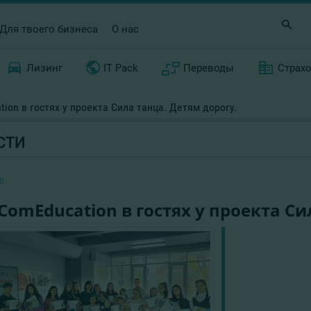
Для твоего бизнеса
О нас
Лизинг
IT Pack
Переводы
Страх
ion в гостях у проекта Сила танца. Детям дорогу.
СТИ
0
ComEducation в гостях у проекта Си