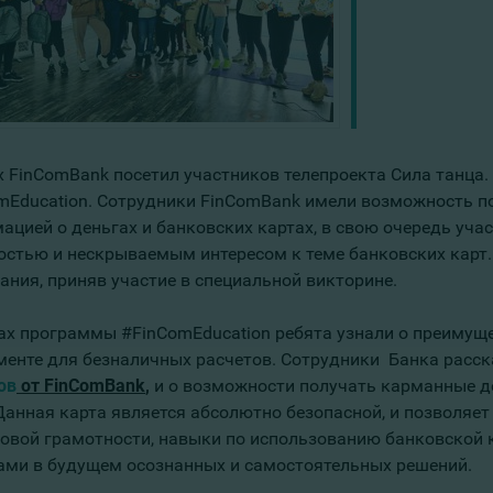
х FinComBank посетил участников телепроекта Сила танца.
mEducation. Сотрудники FinComBank имели возможность п
ацией о деньгах и банковских картах, в свою очередь уча
остью и нескрываемым интересом к теме банковских карт.
нания, приняв участие в специальной викторине.
ах программы #FinComEducation ребята узнали о преимуще
менте для безналичных расчетов. Сотрудники Банка расск
ов
от
FinComBank
,
и о возможности получать карманные де
 Данная карта является абсолютно безопасной, и позволяе
овой грамотности, навыки по использованию банковской к
ами в будущем осознанных и самостоятельных решений.