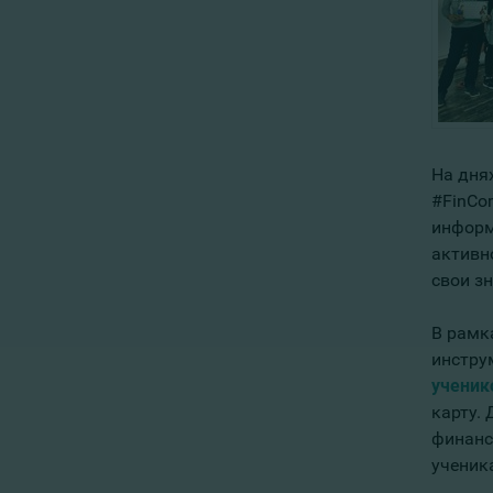
На дня
#FinCo
информ
активн
свои з
В рамк
инстру
ученик
карту.
финанс
ученик