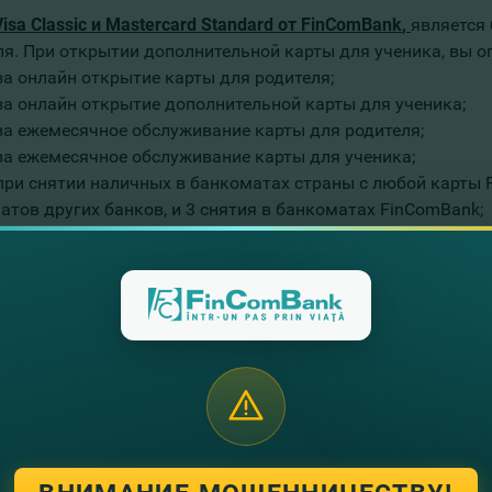
isa Classic
и
Mastercard Standard от FinComBank
,
является 
ля. При открытии дополнительной карты для ученика, вы о
за онлайн открытие карты для родителя;
 за онлайн открытие дополнительной карты для ученика;
 за ежемесячное обслуживание карты для родителя;
 за ежемесячное обслуживание карты для ученика;
 при снятии наличных в банкоматах страны с любой карты F
атов других банков, и 3 снятия в банкоматах FinComBank;
 за подключение и ежемесячное обслуживание Интернет-бэн
чение не предусмотрено).
еменном мире сложно выжить без умения читать и писать,
 в области финансов. Кампания #FinComEducation – с нами
е за проектом “Сила танца. Детям дорогу” на телевизион
начиная с октября, и до конца 2020 года! Вас ждут отбор