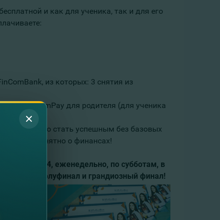
бесплатной и как для ученика, так и для его
плачиваете:
inComBank, из которых: 3 снятия из
кинга FinComPay для родителя (для ученика
 и невозможно стать успешным без базовых
 просто и понятно о финансах!
ном канале N4, еженедельно, по субботам,
в
очные туры, полуфинал и грандиозный финал!