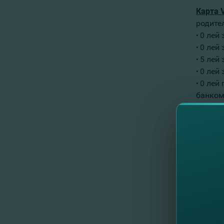
Карта V
родите
0 лей 
•
0 лей
•
5 лей
•
0 лей
•
0 лей
•
банком
0 лей
•
подклю
В совр
знаний
С
ледит
21:00,