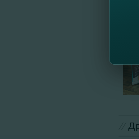
//
Др