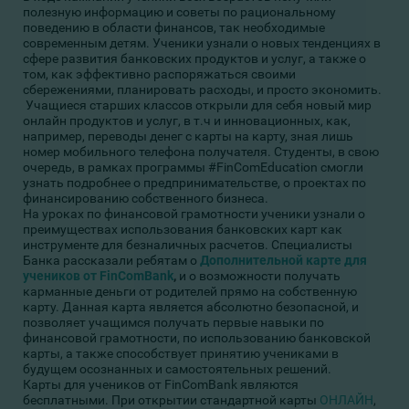
полезную информацию и советы по рациональному
поведению в области финансов, так необходимые
современным детям. Ученики узнали о новых тенденциях в
сфере развития банковских продуктов и услуг, а также о
том, как эффективно распоряжаться своими
сбережениями, планировать расходы, и просто экономить.
Учащиеся старших классов открыли для себя новый мир
онлайн продуктов и услуг, в т.ч и инновационных, как,
например, переводы денег с карты на карту, зная лишь
номер мобильного телефона получателя. Студенты, в свою
очередь, в рамках программы #FinComEducation смогли
узнать подробнее о предпринимательстве, о проектах по
финансированию собственного бизнеса.
На уроках по финансовой грамотности ученики узнали о
преимуществах использования банковских карт как
инструменте для безналичных расчетов. Специалисты
Банка рассказали ребятам о
Дополнительной карте для
учеников
от FinComBank
,
и о возможности получать
карманные деньги от родителей прямо на собственную
карту. Данная карта является абсолютно безопасной, и
позволяет учащимся получать первые навыки по
финансовой грамотности, по использованию банковской
карты, а также способствует принятию учениками в
будущем осознанных и самостоятельных решений.
Карты для учеников от FinComBank являются
бесплатными. При открытии стандартной карты
ОНЛАЙН
,