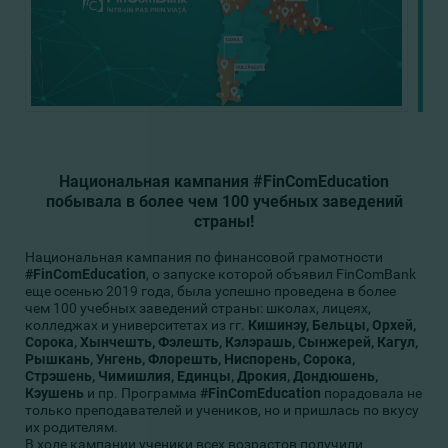
Национальная кампания #FinComEducation
побывала в более чем 100 учебных заведений
страны!
Национальная кампания по финансовой грамотности
#FinComEducation
, о запуске которой объявил FinComBank
еще осенью 2019 года, была успешно проведена в более
чем 100 учебных заведений страны: школах, лицеях,
колледжах и университетах из гг.
Кишинэу, Бельцы, Орхей,
Сорока, Хынчешть, Фэлешть, Кэлэрашь, Сынжерей, Кагул,
Рышкань, Унгень, Флорешть, Ниспорень, Сорока,
Стрэшень, Чимишлия, Единцы, Дрокия, Дондюшень,
Кэушень
и пр. Программа
#FinComEducation
порадовала не
только преподавателей и учеников, но и пришлась по вкусу
их родителям.
В ходе кампании ученики всех возрастов получили