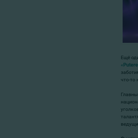
Ещё од
«Putere
заботи
что-то 
Главны
национ
уголко
талант
ведущи