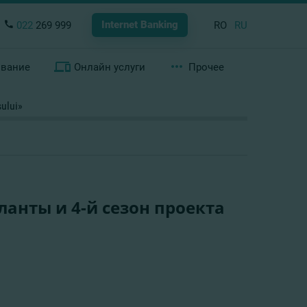
Internet Banking
022
269 999
RO
RU
ование
Онлайн услуги
Прочее
ului»
анты и 4-й сезон проекта