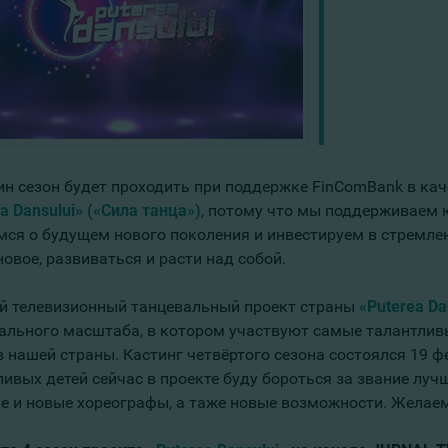
ин сезон будет проходить при поддержке FinComBank в кач
a Dansului»
(«Сила танца»)
, потому что мы поддерживаем 
мся о будущем нового поколения и инвестируем в стремле
новое, развиваться и расти над собой.
й телевизионный танцевальный проект страны
«Puterea Da
ального масштаба, в котором участвуют самые талантливые 
в нашей страны. Кастинг четвёртого сезона состоялся 19 ф
ливых детей сейчас в проекте буду бороться за звание луч
е и новые хореографы, а таже новые возможности. Желаем