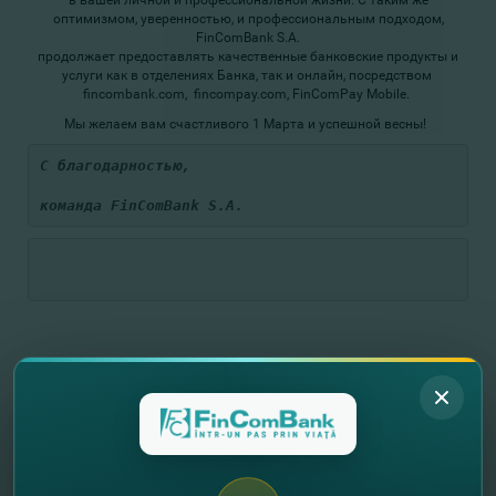
в вашей личной и профессиональной жизни. С таким же
оптимизмом, уверенностью, и профессиональным подходом,
FinComBank S.A.
продолжает предоставлять качественные банковские продукты и
услуги как в отделениях Банка, так и онлайн, посредством
fincombank.com, fincompay.com, FinComPay Mobile.
Мы желаем вам счастливого 1 Марта и успешной весны!
С благодарностью,
команда FinComBank S.A.
//
Другие новости