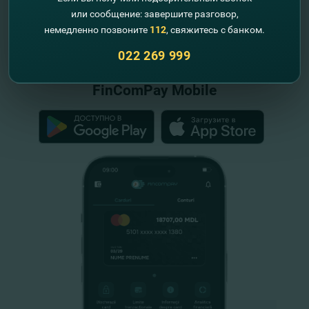
или сообщение: завершите разговор,
"FinComBank" S.A. является членом
немедленно позвоните
112
, свяжитесь с банком.
Схемы гарантирования депозитов
Республики Молдова
022 269 999
FinComPay Mobile