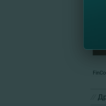
FinCo
//
Др