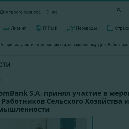
Для твоего бизнеса
О нас
Лизинг
IT Pack
Переводы
Страх
.A. принял участие в мероприятии, посвященному Дню Работник
СТИ
8
omBank S.A. принял участие в мер
 Работников Сельского Хозяйства
мышленности