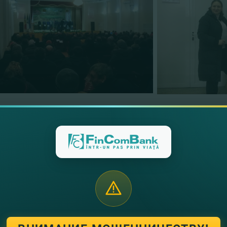
Bank S.A. воспользовался прекрасной возможностью для з
иальными клиентами, а так же представил FinComBank S.A.
е малого и среднего бизнеса, строит проекты, продвигает 
ния, основанные на доверии, уважении, прозрачности и отв