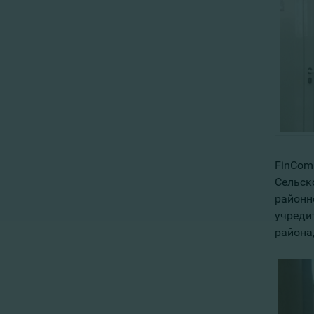
FinCom
Сельск
районн
учреди
района