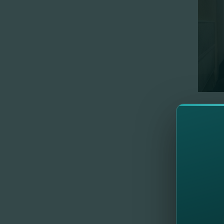
FinCom
потенц
развити
отноше