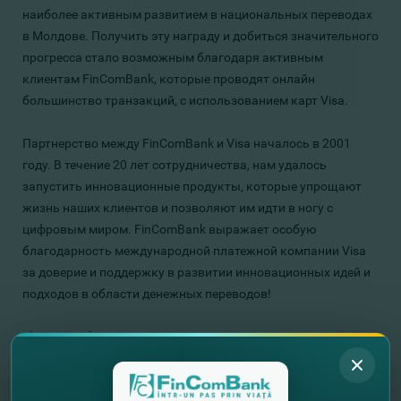
наиболее активным развитием в национальных переводах
в Молдове. Получить эту награду и добиться значительного
прогресса стало возможным благодаря активным
клиентам FinComBank, которые проводят онлайн
большинство транзакций, с использованием карт Visa.
Партнерство между FinComBank и Visa началось в 2001
году. В течение 20 лет сотрудничества, нам удалось
запустить инновационные продукты, которые упрощают
жизнь наших клиентов и позволяют им идти в ногу с
цифровым миром. FinComBank выражает особую
благодарность международной платежной компании Visa
за доверие и поддержку в развитии инновационных идей и
подходов в области денежных переводов!
FinComBank – Вместе по жизни!