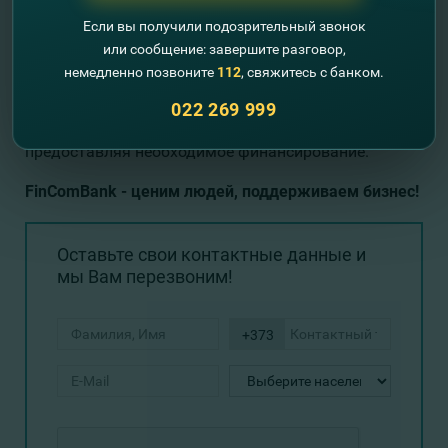
отделениях Банка, расположенных в разных
Если вы получили подозрительный звонок
регионах страны.
или сообщение: завершите разговор,
Мы поддерживаем и призываем развивать свой
немедленно позвоните
112
, свяжитесь с банком.
бизнес в новом году, потому что мы верим в вас и в
022 269 999
ваш бизнес! Пусть ваш аграрный бизнес принесет
свои плоды, а FinComBank поддержит вас,
предоставляя необходимое финансирование.
FinComBank - ценим людей, поддерживаем бизнес!
Оставьте свои контактные данные и
мы Вам перезвоним!
+373