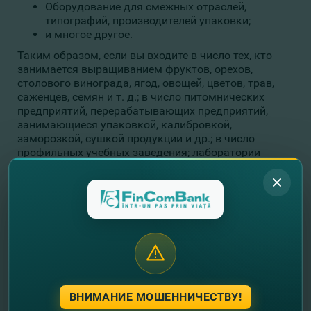
Оборудование для смежных отраслей,
типографий, производителей упаковки;
и многое другое.
Таким образом, если вы входите в число тех, кто
занимается выращиванием фруктов, орехов,
столового винограда, ягод, овощей, цветов, трав,
саженцев, семян и т. д.; в число питомнических
предприятий, перерабатывающих предприятий,
занимающиеся упаковкой, калибровкой,
заморозкой, сушкой продукции и др.; в число
профильных учебных заведения; лаборатории
контроля качества плодоовощной продукции или в
число компаний, которые занимаются
производством упаковок, этикеток, оборудования,
посадочных принадлежностей и т.д., этот проект
именно для вас!
Получите профессиональную консультацию
Заполните заявку, расположенную ниже, и один из
наших коллег свяжется с вами, чтобы сообщить все
интересующие вас детали. Вы также можете подать
ВНИМАНИЕ МОШЕННИЧЕСТВУ!
заявку на получение Кредита
Livada Moldovei
в