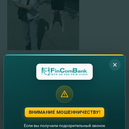
В рамках 6-го агентства в Рышканах предложен
весь спектр банковских услуг для физических лиц:
коммунальные платежи, денежные переводы,
открытие и обслуживание банковских карт, обмен
валют и пр. Всем желающим будет предложена
удобная, современная система электронных
платежей FinComPay.
ВНИМАНИЕ МОШЕННИЧЕСТВУ!
«Банк растет, развивается и открытие
дополнительного, третьего по счету офиса в городе
Если вы получили подозрительный звонок