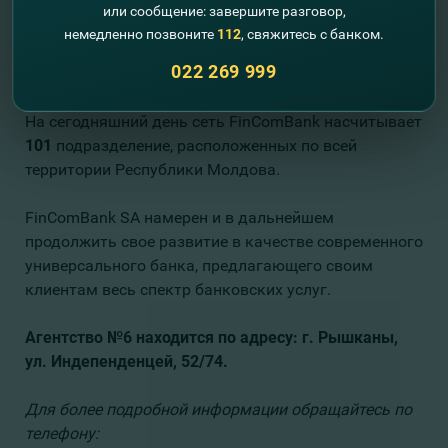
Рышканы подтверждает политику банка быть как
или сообщение: завершите разговор,
можно ближе к своим клиентам»
- утверждает
немедленно позвоните
112
, свяжитесь с банком.
Елена Стовбун, директор Департамента Развития
022 269 999
Бизнеса FinComBank.
На сегодняшний день сеть FinComBank насчитывает
101
подразделение, расположенных по всей
территории Республики Молдова.
FinComBank SA намерен и в дальнейшем
продолжить свое развитие в качестве современного
универсального банка, предлагающего своим
клиентам весь спектр банковских услуг.
Агентство №6 находится по адресу: г. Рышканы,
ул. Индепенденцей, 52/74.
Для более подробной информации обращайтесь по
телефону: