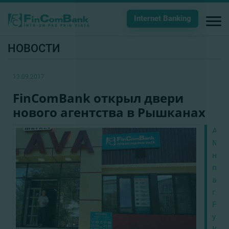
Internet Banking
НОВОСТИ
13.09.2017
FinComBank открыл двери
нового агентства в Рышканах
Аге
№6
нах
по
адре
г.
Рыш
ул.
Инд