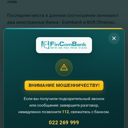
леев.
Последние места в данном соотношении занимают
два иностранных банка - Eximbank и BCR Chisinau,
которые относятся к финансовым группам Veneto
Banca (Италия) и Erste Group (Австрия). У них
данные показатели зафиксированы к началу
апреля на уровне 17,2% и 21% соответственно с
суммами на потери по кредитам в 305,4 млн. леев и
99,8 млн. леев соответственно. Объемы кредитов
данных банков на 31 марта составляли 1,2 млрд.
леев и 464,7 млн. леев.
ВНИМАНИЕ МОШЕННИЧЕСТВУ!
Если вы получили подозрительный звонок
Источник:
infotag.md
или сообщение: завершите разговор,
немедленно позвоните
112
, свяжитесь с банком.
//
Другие новости
022 269 999