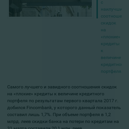
с
наилучшим
соотношени
скидок
на
«плохие»
кредиты
к
величине
кредитного
портфеля.
Cамого лучшего и завидного соотношения скидок
на «плохие» кредиты к величине кредитного
портфеля по результатам первого квартала 2017 г.
добился Fincombank, у которого данный показатель
составил лишь 1,7%. При объеме портфеля в 1,2
млрд. леев скидки банка на потери по кредитам на
31 марта составили 20,1 млн. леев.