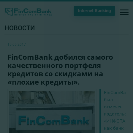
Internet Banking
НОВОСТИ
15.05.2017
FinComBank добился самого
качественного портфеля
кредитов cо скидками на
«плохие кредиты».
FinComBank
был
отмечен
издательств
«ИНФОТАГ»
как банк