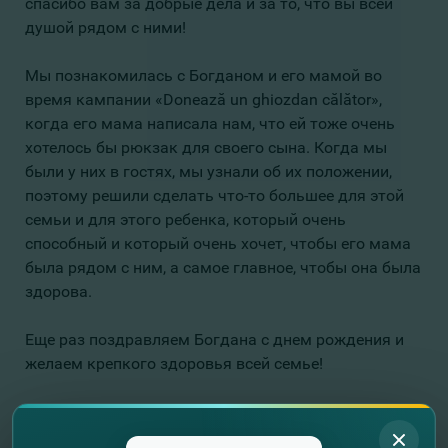
спасибо вам за добрые дела и за то, что вы всей
душой рядом с ними!
Мы познакомилась с Богданом и его мамой во
время кампании «Donează un ghiozdan călător»,
когда его мама написала нам, что ей тоже очень
хотелось бы рюкзак для своего сына. Когда мы
были у них в гостях, мы узнали об их положении,
поэтому решили сделать что-то большее для этой
семьи и для этого ребенка, который очень
способный и который очень хочет, чтобы его мама
была рядом с ним, а самое главное, чтобы она была
здорова.
Еще раз поздравляем Богдана с днем ​​рождения и
желаем крепкого здоровья всей семье!
FinComBank – вместе по жизни!