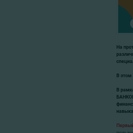
На про
различ
специа
В этом 
В рамк
БАНКО
финанс
навыка
Первы
пользо