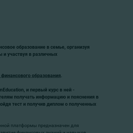
совое образование в семье, организуя
 и участвуя в различных
 финансового образования
.
ducation, и первый курс в ней -
телям получать информацию и пояснения в
ойдя тест и получив диплом о полученных
нной платформы предназначен для
развитие финансовых знаний и навыков