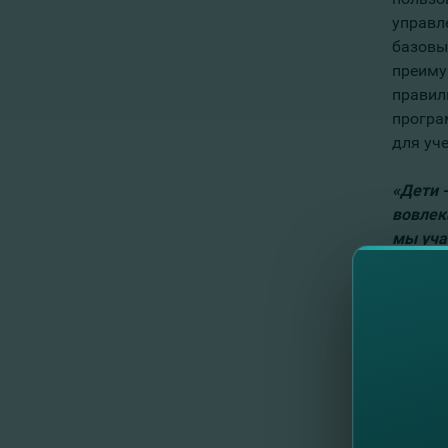
управл
базовы
преиму
правил
програ
для уче
«Дети 
вовлек
мы уча
област
виртуа
соврем
Следуя
молдав
приобр
Этот п