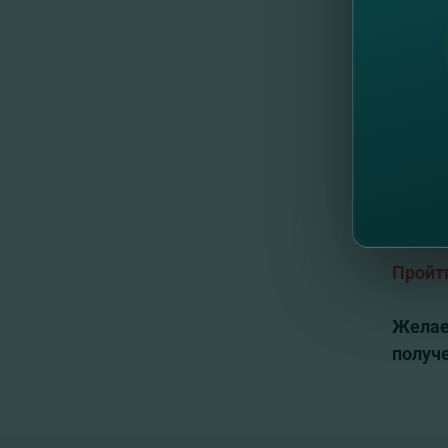
пользо
Карта 
Visa Cl
►
0 лей
►
0 лей
►
0 лей
►
0 лей
снятия
►
0 лей
Пройт
Желае
получ