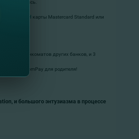
можно обойтись.
рытии
ОНЛАЙН
карты Mastercard Standard или
снятия из банкоматов других банков, и 3
нкинга FinComPay для родителя!
on, и большого энтузиазма в процессе