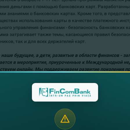
ения деньгами с помощью банковских карт. Разработанный
ми знаниями о банковских картах. Кроме того, в предста
ществах использования карты в качестве платежного инст
ьного управления финансами - безопасность банковских кар
мма затрагивает также темы, касающиеся правил безопасн
ников, так и для всех держателей карт.
- наше будущее, а дети, развитые в области финансов - з
ается в мероприятия, приуроченные к Международной нед
ствуем онлайн. Мы поддерживаем развитие поколения п
и новейших и безопасных инструментов управления деньг
льный мир финансов, особенно тех, у кого есть тяга к зна
енного мира»,
- отметила Елена Стовбун, Директор Департ
 примеру европейских стран, FinComBank предлагает учен
ском рынке -
Дополнительную карту для учеников
.
Она о
б
ести практические навыки по использованию банковской 
родукт позволяет родителям научить своих детей накаплива