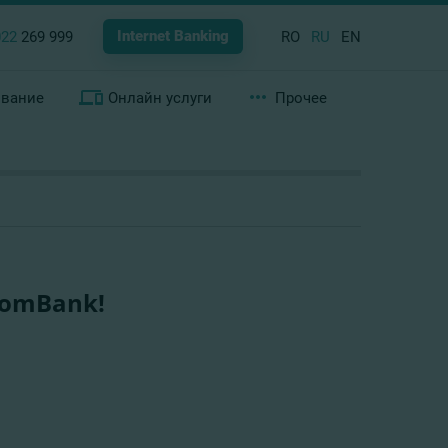
Internet Banking
022
269 999
RO
RU
EN
ование
Онлайн услуги
Прочее
ComBank!