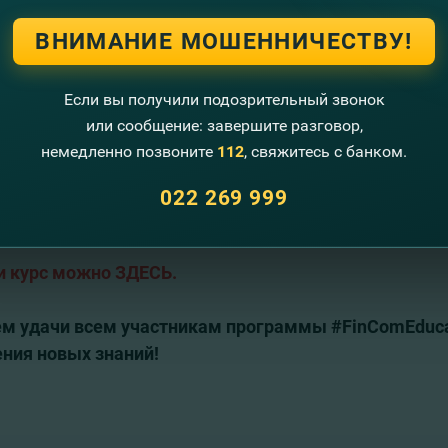
ваться банковскими услугами, без которых сегодня невоз
ВНИМАНИЕ МОШЕННИЧЕСТВУ!
FinComBank является доступной для каждого, т.к. при отк
assic, вы оплачиваете:
Если вы получили подозрительный звонок
за открытие карты для родителя
или сообщение: завершите разговор,
за открытие дополнительной карты для ученика
за ежемесячное обслуживание карты для ученика
немедленно позвоните
112
, свяжитесь с банком.
при снятии наличных в банкоматах страны, из которых: 3 
022 269 999
 в банкоматах FinComBank
за подключение и ежемесячное обслуживание Интернет-бэ
и курс можно
З
ДЕСЬ.
м удачи всем участникам программы #FinComEducati
ения новых знаний!