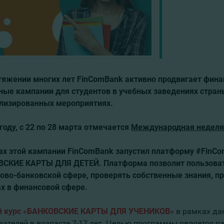
тяжении многих лет FinComBank активно продвигает финан
ные кампании для студентов в учебных заведениях страны
лизированных мероприятиях.
году, с 22 по 28 марта отмечается
Международная неделя
ах этой кампании FinComBank запустил платформу #FinComE
ВСКИЕ КАРТЫ ДЛЯ ДЕТЕЙ.
Платформа позволит пользова
ово-банковской сфере, проверять собственные знания, пр
х в финансовой сфере.
й курс «БАНКОВСКИЕ КАРТЫ ДЛЯ УЧЕНИКОВ»
в рамках да
вателей в возрасте 7-17 лет. Целью программы является 