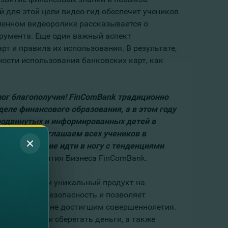
 для этой цели видео-гид обеспечит учеников
вленном видеоролике рассказывается о
румента. Еще один важный аспект
т и правила их использования. В результате,
ости использования банковских карт, как
алог благополучия! FinComBank традиционно
еле финансового образования, а в этом году
родвинутых и информированных детей в
ами. Мы приглашаем всех учеников в
ниям и желание идти в ногу с тенденциями
амента Развития Бизнеса FinComBank.
икам особый и уникальный продукт на
еспечивает безопасность и позволяет
карты детям, не достигшим совершеннолетия.
ть, тратить и сберегать деньги, а также