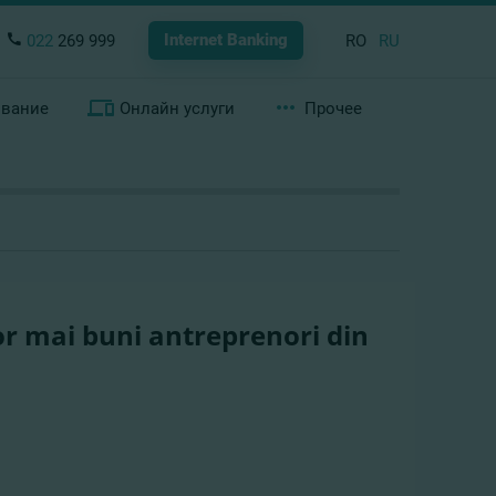
Internet Banking
022
269 999
RO
RU
ование
Онлайн услуги
Прочее
or mai buni antreprenori din