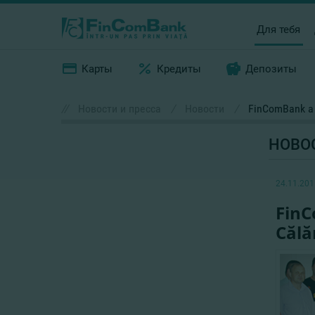
Для тебя
Карты
Кредиты
Депозиты
//
Новости и пресса
/
Новости
/
FinComBank a p
НОВО
24.11.201
FinC
Călă