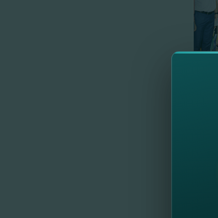
//
Др