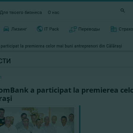
Для твоего бизнеса
О нас
Лизинг
IT Pack
Переводы
Страх
articipat la premierea celor mai buni antreprenori din Călăraşi
СТИ
5
omBank a participat la premierea cel
raşi