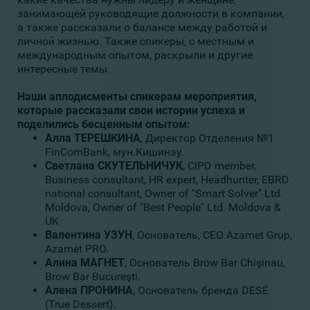
занимающей руководящие должности в компании,
а также рассказали о балансе между работой и
личной жизнью. Также спикеры, с местным и
международным опытом, раскрыли и другие
интересные темы.
Наши аплодисменты спикерам мероприятия,
которые рассказали свои истории успеха и
поделились бесценным опытом:
Алла ТЕРЕШКИНА
, Директор Отделения №1
FinComBank, мун.Кишинэу.
Светлана
СКУТЕЛЬНИЧУК
, CIPD member,
Business consultant, HR expert, Headhunter, EBRD
national consultant, Owner of "Smart Solver" Ltd.
Moldova, Owner of "Best People" Ltd. Moldova &
UK
Валентина УЗУН
, Основатель, CEO Azamet Grup,
Azamet PRO.
Алина МАГНЕТ
, Основатель Brow Bar Chişinau,
Brow Bar Bucureşti.
Алена ПРОНИНА
, Основатель бренда DESÉ
(True Dessert).