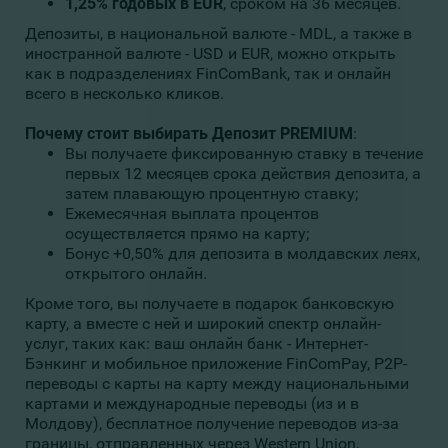
1,25% годовых в EUR
, сроком на 36 месяцев.
Депозиты, в национальной валюте - MDL, а также в
иностранной валюте - USD и EUR, можно открыть
как в подразделениях FinComBank, так и онлайн
всего в несколько кликов.
Почему стоит выбирать
Депозит
PREMIUM
:
Вы получаете фиксированную ставку в течение
первых 12 месяцев срока действия депозита, а
затем плавающую процентную ставку;
Ежемесячная выплата процентов
осуществляется прямо на карту;
Бонус +0,50% для депозита в молдавских леях,
открытого онлайн.
Кроме того, вы получаете в подарок банковскую
карту, а вместе с ней и широкий спектр онлайн-
услуг, таких как: ваш онлайн банк - Интернет-
Бэнкинг и мобильное приложение FinComPay, P2P-
переводы с карты на карту между национальными
картами и международные переводы (из и в
Молдову), бесплатное получение переводов из-за
границы, отправленных через Western Union,