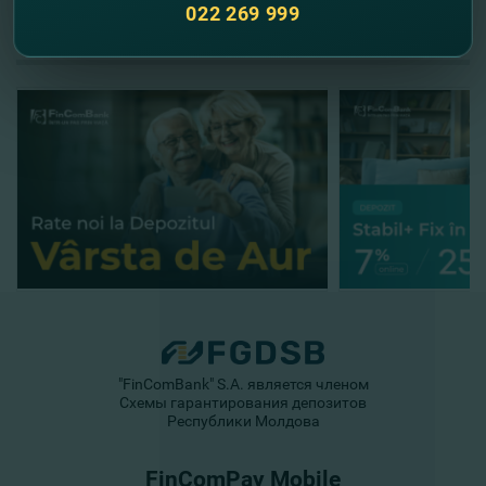
022 269 999
//
Другие новости
"FinComBank" S.A. является членом
Схемы гарантирования депозитов
Республики Молдова
FinComPay Mobile