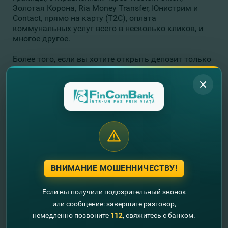
Золотая Корона, Ria Money Transfer, Юнистрим и
Contact, прямо на карту (T2C), оплата
коммунальных услуг всего в несколько кликов, и
многое другое.
Более того, если вы хотите открыть депозит только
с фиксированной процентной ставкой, на весь
период депозита, выберите
Депозит
STABIL FIX
в
MDL сроком на 13 месяцев. Он порадует вас 6,5%
годовых, если вы откроете его в отделениях Банка,
или
7,00%
годовых, если вы сделаете это онлайн. С
FinComBank жизнь меняется, а процентная ставка
нет!
Этой весной приумножайте свои деньги вместе с
FinComBank, чтобы воплотить в жизнь свои самые
ВНИМАНИЕ МОШЕННИЧЕСТВУ!
заветные желания!
Если вы получили подозрительный звонок
или сообщение: завершите разговор,
немедленно позвоните
112
, свяжитесь с банком.