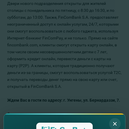
Двери нового подразделения открыты для жителей
столицы с понедельника по пятницу, с 8:30 до 16:30, и по
субботам, до 13:00. Также, FinComBank S.A. предоставляет
неограниченный доступ к онлайн услугам, 24/7, которыми
они смогут воспользоваться с любого гаджета, используя
Интернет-бэнкинг FinComPay, и не только. Прямо на сайте
fincombank.com, клиенты смогут открыть карту онлайн, в
том числе своим несовершеннолетним детям с 7 лет,
оформить кредит онлайн, перевести деньги с карты на
карту (Р2Р). А клиенты, которые традиционно получают
деньги из-за границы, смогут воспользоваться услугой Т2С,
и получать переводы денег прямо на свою карту или счет,
открытый в FinComBank S.A.
Ждем Вас в гости по адресу:
г. Унгены,
ул. Бернардаззи, 7.
С уважением,
FinComBank