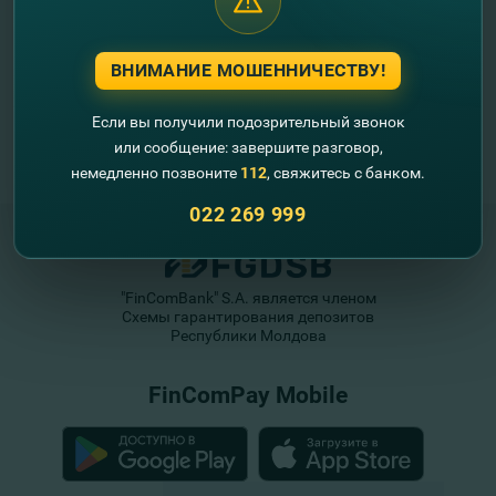
ВНИМАНИЕ МОШЕННИЧЕСТВУ!
Если вы получили подозрительный звонок
или сообщение: завершите разговор,
немедленно позвоните
112
, свяжитесь с банком.
022 269 999
"FinComBank" S.A. является членом
Схемы гарантирования депозитов
Республики Молдова
FinComPay Mobile