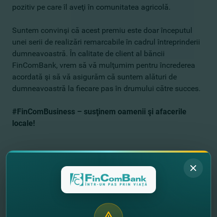
pozitiv pe care îl aveţi în comunitatea agricolă.
Suntem convinşi că acest premiu este doar începutul
unei serii de realizări remarcabile în cadrul întreprinderii
dumneavoastră. În calitate de client al băncii
FinComBank, vrem să vă mulţumim pentru încrederea
acordată şi să vă asigurăm că suntem alături de
dumneavoastră la fiecare pas în drumului către succes.
#FinComBusiness – susţinem oamenii şi afacerile
locale!
//
Другие новости