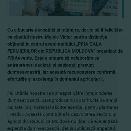
Cu o bucurie deosebită şi mândrie, dorim să îl felicităm
pe clientul nostru Melnic Victor pentru distincţia
obţinută în cadrul evenimentului „PRIA GALA
FERMIERILOR din REPUBLICA MOLDOVA” organizat de
PRIAevents. Este o onoare să colaborăm cu
antreprenori dedicaţi şi pasionaţi precum
dumneavoastră, iar această recunoaştere confirmă
eforturile şi excelenţa în domeniul agriculturii.
Felicitările noastre se îndreaptă către întreprinderea
dumneavoastră, care produce nu doar fructe de înaltă
calitate, ci şi material săditor esenţial pentru plantarea
livezilor. Această contribuţie la dezvoltarea sectorului
agricol din Republica Moldova nu doar că evidenţiază
expertiza dumneavoastră, dar şi subliniază impactul