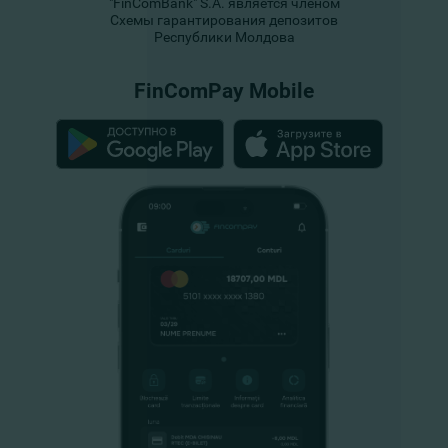
"FinComBank" S.A. является членом
Схемы гарантирования депозитов
Республики Молдова
FinComPay Mobile