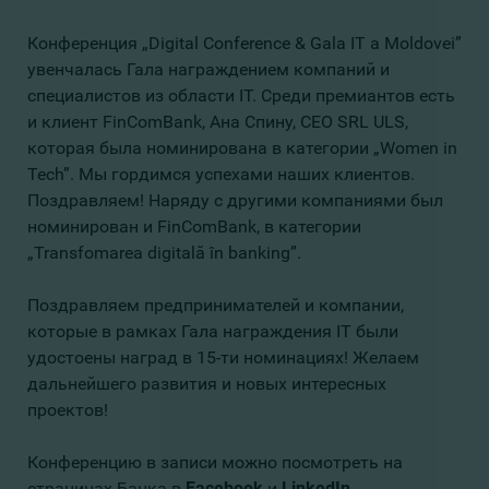
Конференция „Digital Conference & Gala IT a Moldovei”
увенчалась Гала награждением компаний и
специалистов из области IT. Среди премиантов есть
и клиент FinComBank, Ана Спину, CEO SRL ULS,
которая была номинирована в категории „Women in
Tech”. Мы гордимся успехами наших клиентов.
Поздравляем! Наряду с другими компаниями был
номинирован и FinComBank, в категории
„Transfomarea digitală în banking”.
Поздравляем предпринимателей и компании,
которые в рамках Гала награждения IT были
удостоены наград в 15-ти номинациях! Желаем
дальнейшего развития и новых интересных
проектов!
Конференцию в записи можно посмотреть на
страницах Банка в
Facebook
и
LinkedIn
.