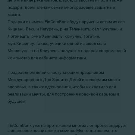
детям в виде реквизитов, шаров, сладостей и пр., а также
подарит всем членам семьи многоразовые защитные
маски.
Подарки от имени FinComBank будут вручены детям из сел
Кицкань-Векь и Негурень, р-на Теленешть; сел Чучулень и
Логэнешть, р+на Хынчешть; комунны Тогатин,
мун.Кишинэу. Также, ученики одной из школ села
Мэшкэуць, р-на Криулень, получат в подарок современный
компьютер для кабинета информатики.
Поздравляем детей с наступающим праздником
Международного Дня Защиты Детей и желаем им много
здоровья, а также вдохновения, чтобы их хватило для
реализации мечты, для построения красивой карьеры в
будущем!
FinComBank уже на протяжении многих лет пропогандирует
финансовое воспитание в семьях. Мы точно знаем, что