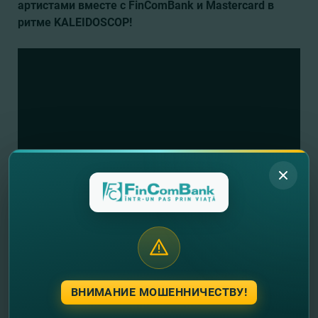
артистами вместе с FinComBank и Mastercard в
ритме KALEIDOSCOP!
ВНИМАНИЕ МОШЕННИЧЕСТВУ!