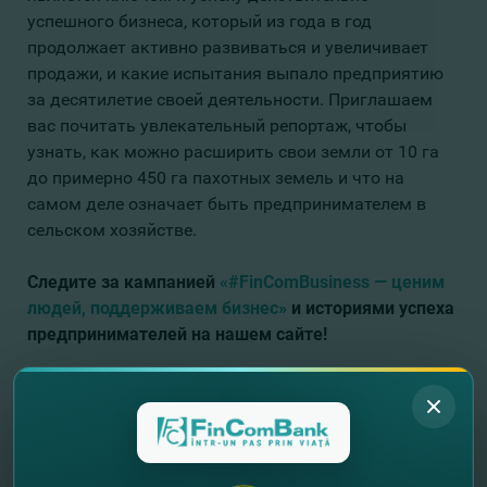
успешного бизнеса, который из года в год
продолжает активно развиваться и увеличивает
продажи, и какие испытания выпало предприятию
за десятилетие своей деятельности. Приглашаем
вас почитать увлекательный репортаж, чтобы
узнать, как можно расширить свои земли от 10 га
до примерно 450 га пахотных земель и что на
самом деле означает быть предпринимателем в
сельском хозяйстве.
Следите за кампанией
«#FinComBusiness — ценим
людей, поддерживаем бизнес»
и историями успеха
предпринимателей на нашем сайте!
//
Другие новости