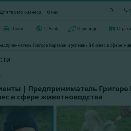
Для твоего бизнеса
О нас
Лизинг
IT Pack
Переводы
Страх
редприниматель Григоре Караман и успешный бизнес в сфере жи
СТИ
2
иенты | Предприниматель Григоре
нес в сфере животноводства