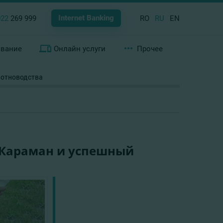
Internet Banking
022
269 999
RO
RU
EN
ование
Онлайн услуги
Прочее
вотноводства
 Караман и успешный