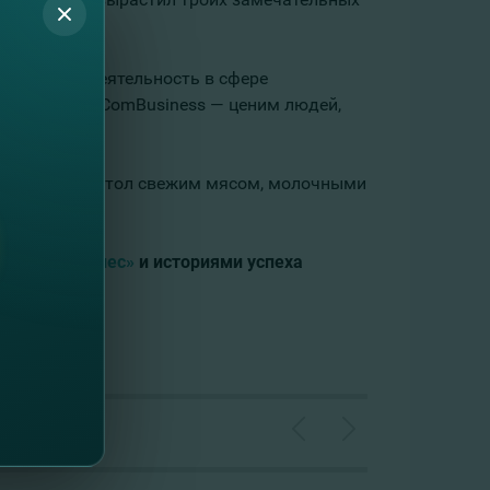
заключается деятельность в сфере
мпании «#FinComBusiness — ценим людей,
олнить свой стол свежим мясом, молочными
рживаем бизнес»
и историями успеха