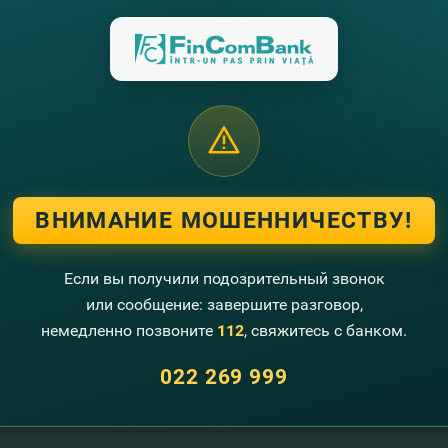
«
Это самая большая гордость
», — отметил он.
шаем вас посмотреть репортаж
Agro TV
, и узнать, в чем 
оводства в Молдове, и познакомиться с новым героем ка
жим бизнес!».
шаем вас в село Брэвичень Орхейского района, чтобы нап
тами и брынзой для самых вкусных плацинд!
ВНИМАНИЕ МОШЕННИЧЕСТВУ!
е за кампанией
«#FinComBusiness — ценим людей, подде
инимателей на странице #FinComBusiness!
Если вы получили подозрительный звонок
или сообщение: завершите разговор,
немедленно позвоните
112
, свяжитесь с банком.
022 269 999
угие новости