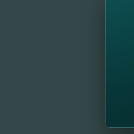
детей. 
Пригла
животн
поддер
Пригла
продук
Следит
предпр
//
Др