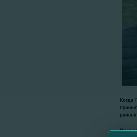
Когда
прибыл
района
Но это
Карама