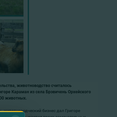
ельства, животноводство считалось
игоре Караман из села Брэвичень Орхейского
00 животных.
дь животноводческий бизнес дал Григоре
му бизнесу,
вырастил троих замечательных