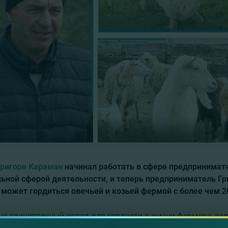
Григоре Караман
начинал работать в сфере предпринимат
ьной сферой деятельности, и теперь предприниматель Гр
 может гордиться
овечьей и козьей
фермой с более чем 2
 не единственный повод для гордости в жизни фермера, ве
ну много хорошего. Он очень гордится что,
благодаря свое