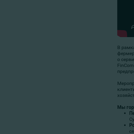
В рамк
фермер
о серв
FinCom
предпр
Меропр
клиент
хозяйс
Мы гор
П
С
Р
с