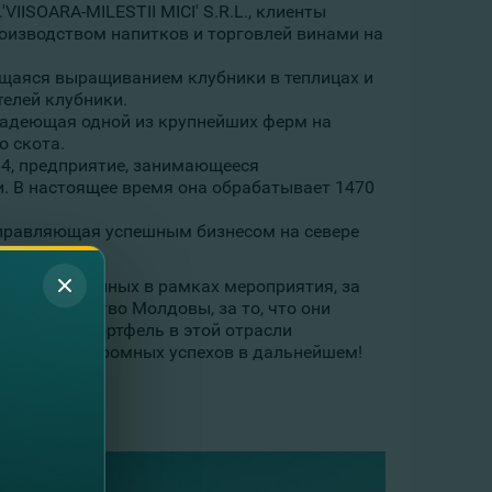
C.'VIISOARA-MILESTII MICI' S.R.L., клиенты
изводством напитков и торговлей винами на
ющаяся выращиванием клубники в теплицах и
елей клубники.
владеющая одной из крупнейших ферм на
о скота.
№14, предприятие, занимающееся
. В настоящее время она обрабатывает 1470
 управляющая успешным бизнесом на севере
.
й, награжденных в рамках мероприятия, за
ьское хозяйство Молдовы, за то, что они
ообразный портфель в этой отрасли
мателям огромных успехов в дальнейшем!