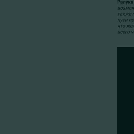
Ралука
возмож
также 
пути п
что же
всего 