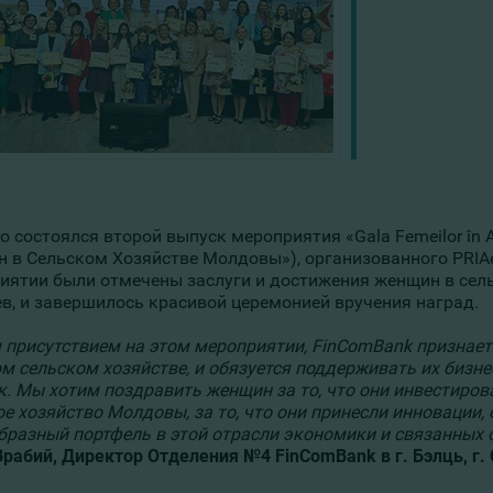
 состоялся второй выпуск мероприятия «Gala Femeilor în A
 в Сельском Хозяйстве Молдовы»), организованного PRIAev
иятии были отмечены заслуги и достижения женщин в сельск
в, и завершилось красивой церемонией вручения наград.
 присутствием на этом мероприятии, FinComBank признае
м сельском хозяйстве, и обязуется поддерживать их бизн
к. Мы хотим поздравить женщин за то, что они инвестирова
ое хозяйство Молдовы, за то, что они принесли инновации,
бразный портфель в этой отрасли экономики и связанных 
Врабий, Директор Отделения №4 FinComBank в г. Бэлць, г