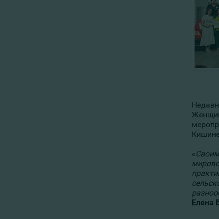
Недавно
Женщин
меропр
Кишине
«
Своим
мирово
практи
сельск
разноо
Елена 