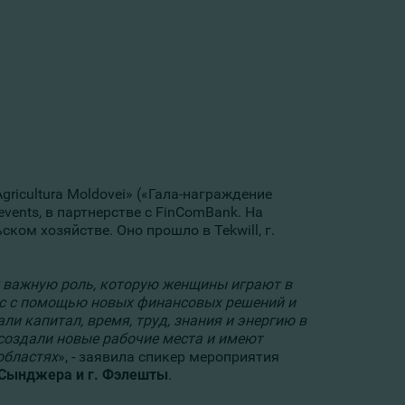
gricultura Moldovei» («Гала-награждение
ents, в партнерстве с FinComBank. На
ом хозяйстве. Оно прошло в Tekwill, г.
т важную роль, которую женщины играют в
ес с помощью новых финансовых решений и
ли капитал, время, труд, знания и энергию в
 создали новые рабочие места и имеют
областях
», - заявила спикер мероприятия
. Сынджера и г. Фэлешты
.