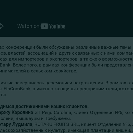
ах конференции были обсуждены различные важные темы в
ов, властей, ассоциаций и других связанных с ними комп
исах для импортеров и экспортеров, а также о возможнос
Bank. Более того, в рамках конференции были представле
инимателей в сельском хозяйстве.
иятие завершилось церемонией награждения. В рамках эт
ы FinComBank, а именно женщины-предприниматели, которы
тво.
димся достижениями наших клиентов:
ержу Каролина
GT Perju Carolina, клиент Отделения №5, ко
услени, Вышкауцы и Требужены.
отару Лудмила
, ROTARU FRUITS SRL, клиент Отделения №6
ельскохозяйственных культур, имеющая плантации вишни, 