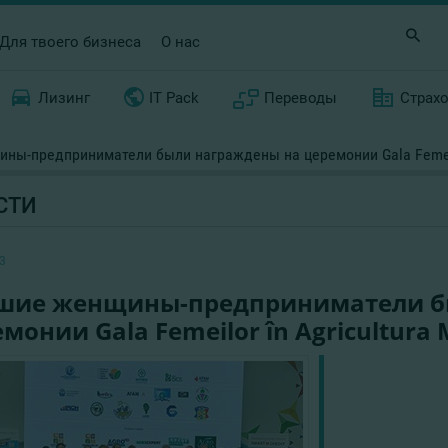
Для твоего бизнеса
О нас
Лизинг
IT Pack
Переводы
Страх
ны-предприниматели были награждены на церемонии Gala Femeilor
СТИ
3
шие женщины-предприниматели б
монии Gala Femeilor în Agricultura 