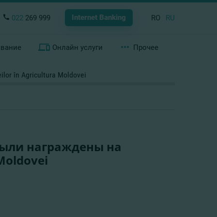
Internet Banking
022
269 999
RO
RU
ование
Онлайн услуги
Прочее
 în Agricultura Moldovei
ыли награждены на
Moldovei