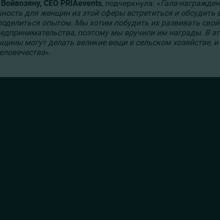
 Войвозяну,
CEO
PRIAevents
, подчеркнула: «
Гала-награжден
ность для женщин из этой сферы встретиться и обсудить 
поделиться опытом. Мы хотим побудить их развивать свой
редпринимательства, поэтому мы вручили им награды. В э
нщины могут делать великие вещи в сельском хозяйстве, и
человечества
».