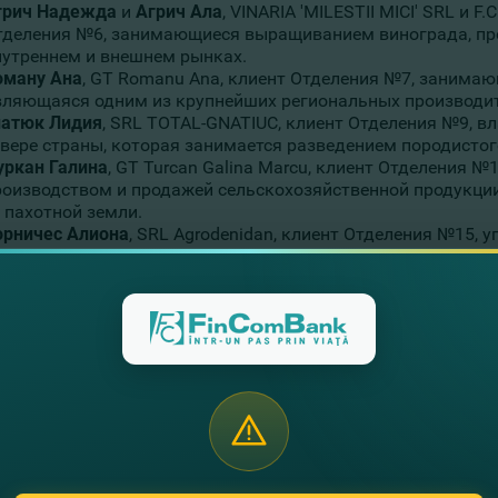
грич Надежда
и
Агрич Ала
, VINARIA 'MILESTII MICI' SRL и F.
тделения №6, занимающиеся выращиванием винограда, про
нутреннем и внешнем рынках.
оману Ана
, GT Romanu Ana, клиент Отделения №7, занима
вляющаяся одним из крупнейших региональных производит
натюк Лидия
, SRL TOTAL-GNATIUC, клиент Отделения №9, 
евере страны, которая занимается разведением породистог
уркан Галина
, GT Turcan Galina Marcu, клиент Отделения 
роизводством и продажей сельскохозяйственной продукции
 пахотной земли.
орничес Алиона
, SRL Agrodenidan, клиент Отделения №15,
траны в сфере плодоводства, имеющая сады яблок и вишни
Bank искренне поздравляет всех женщин-предпринимателе
 они вложили капитал, время, труд, знания и энергию в сел
ли инновации, создали новые рабочие места и имеют разн
ики и смежных областях! Мы желаем женщинам-предприни
Business - ценим людей, поддерживаем бизнес!