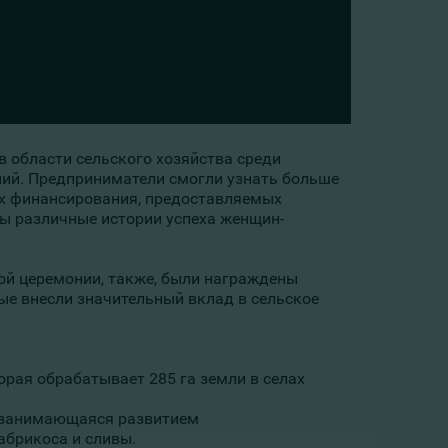
 области сельского хозяйства среди
аний. Предприниматели смогли узнать больше
тях финансирования, предоставляемых
ны различные истории успеха женщин-
ой церемонии, также, были награждены
е внесли значительный вклад в сельское
торая обрабатывает 285 га земли в селах
, занимающаяся развитием
абрикоса и сливы.