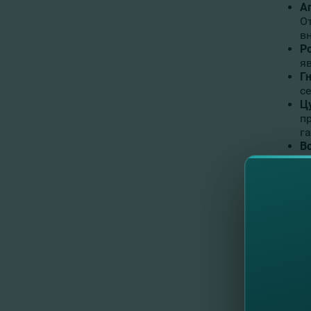
А
О
в
Р
я
Г
с
Ц
п
га
В
с
FinCom
то, что
принес
эконом
FinCom