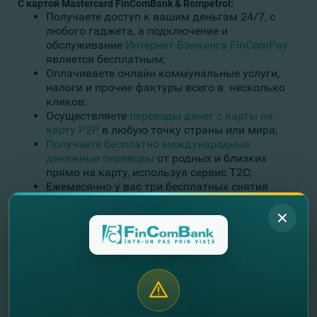
С
картой
Mastercard FinComBank & Rompetrol:
Получаете доступ к вашим деньгам 24/7, с
любого гаджета, а подключение и
обслуживание
Интернет-Бэнкинга FinComPay
является бесплатным;
Оплачиваете онлайн коммунальные услуги,
налоги и прочие фактуры всего в несколько
кликов;
Осуществляете
переводы денег с карты на
карту Р2Р
в любую точку страны или мира;
Получаете бесплатно международные
денежные переводы
от родных и близких
прямо на карту, используя сервис T2C;
Ежемесячно у вас три бесплатных снятия
наличных в банкоматах FinComBank, и еще три
- в банкоматах других банков страны.
Кроме того, вас порадуют
привилегии карты Премиум
класса
MasterCard FinComBank & Rompetrol:
Пользуйтесь
скидками и специальными
предложениями
по всему миру!
Путешествуйте с комфортом, получив доступ в
эксклюзивные бизнес-залы Mastercard Lounge
некоторых аэропортов мира.