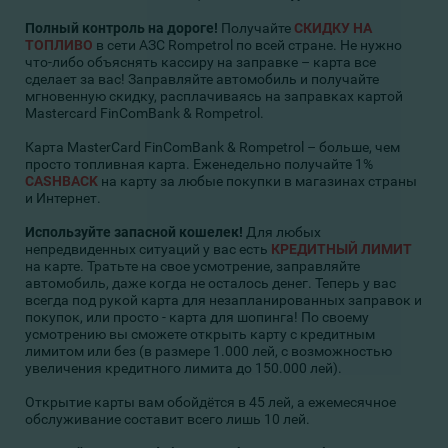
Полный контроль на дороге!
Получайте
СКИДКУ НА
ТОПЛИВО
в сети АЗС Rompetrol по всей стране. Не нужно
что-либо объяснять кассиру на заправке – карта все
сделает за вас! Заправляйте автомобиль и получайте
мгновенную скидку, расплачиваясь на заправках картой
Mastercard FinComBank & Rompetrol.
Карта
MasterCard FinComBank & Rompetrol
– больше, чем
просто топливная карта. Еженедельно получайте 1%
CASHBACK
на карту за любые покупки в магазинах страны
и Интернет.
Используйте запасной кошелек!
Для любых
непредвиденных ситуаций у вас есть
КРЕДИТНЫЙ ЛИМИТ
на карте. Тратьте на свое усмотрение, заправляйте
автомобиль, даже когда не осталось денег. Теперь у вас
всегда под рукой карта для незапланированных заправок и
покупок, или просто - карта для шопинга! По своему
усмотрению вы сможете открыть карту с кредитным
лимитом или без (в размере 1.000 лей, с возможностью
увеличения кредитного лимита до 150.000 лей).
Открытие карты вам обойдётся в 45 лей, а ежемесячное
обслуживание составит всего лишь 10 лей.