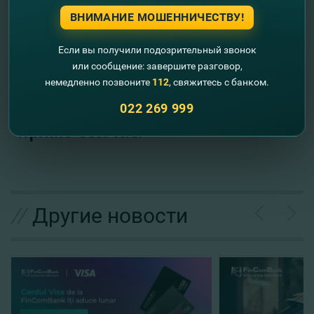
ВНИМАНИЕ МОШЕННИЧЕСТВУ!
Не упустите возможность стать одним из
первых обладателей эксклюзивного продукта
Если вы получили подозрительный звонок
в Молдове - карты Mastercard FinComBank &
или сообщение: завершите разговор,
Rompetrol!
немедленно позвоните
112
, свяжитесь с банком.
Откройте карту
ОНЛАЙН
022 269 999
прямо сейчас!
//
Другие новости