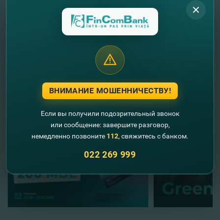
историй успеха молдавских предпринимателей, и
многого другого.
//
Другие новости
ВНИМАНИЕ МОШЕННИЧЕСТВУ!
Если вы получили подозрительный звонок
или сообщение: завершите разговор,
немедленно позвоните
112
, свяжитесь с банком.
022 269 999