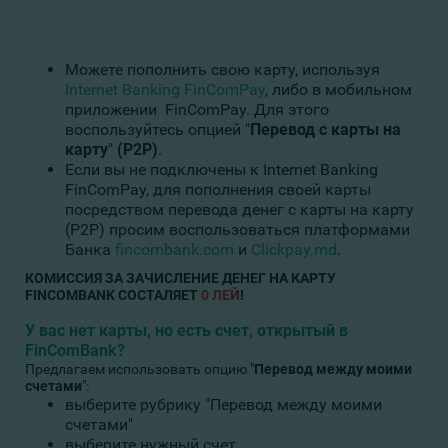
Можете пополнить свою карту, используя
Internet Banking FinComPay
, либо в мобильном
приложении FinComPay. Для этого
воспользуйтесь опцией "
Перевод с карты на
карту
"
(Р2Р)
.
Если вы не подключены к Internet Banking
FinComPay, для пополнения своей карты
посредством перевода денег с карты на карту
(Р2Р) просим воспользоваться платформами
Банка
fincombank.com
и
Clickpay.md
.
КОМИССИЯ ЗА ЗАЧИСЛЕНИЕ ДЕНЕГ НА КАРТУ
FINCOMBANK СОСТАЛЯЕТ
0 ЛЕЙ
!
У вас нет карты, но есть счет, открытый в
FinComBank?
Предлагаем использовать опцию "
Перевод между моими
счетами
":
выберите рубрику "Перевод между моими
счетами"
выберите нужный счет