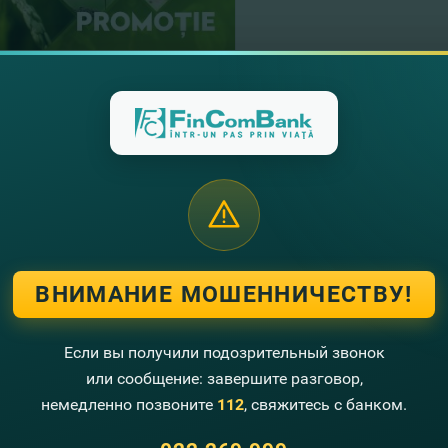
01.03.2021
FinComBank запусти
выплатой % в аванс
Читать далее
ВНИМАНИЕ МОШЕННИЧЕСТВУ!
22.02.2021
Победители Акции по
Если вы получили подозрительный звонок
или сообщение: завершите разговор,
Читать далее
немедленно позвоните
112
, свяжитесь с банком.