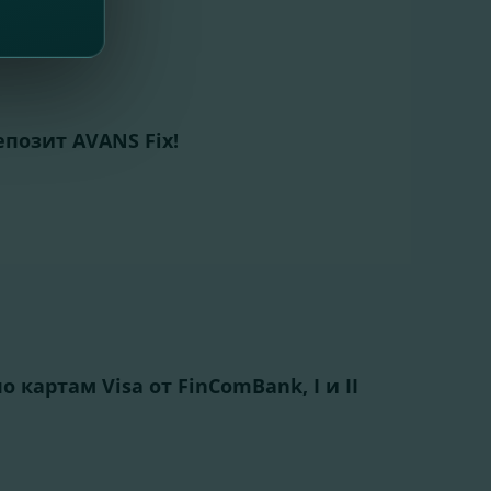
позит AVANS Fix!
 картам Visa от FinComBank, I и II