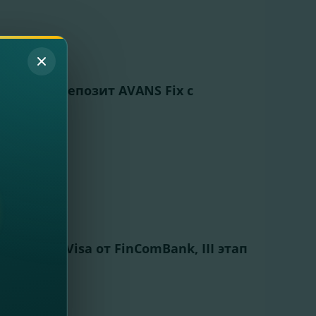
л новый Депозит AVANS Fix с
!
 картам Visa от FinComBank, III этап