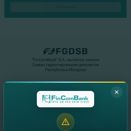
"FinComBank" S.A. является членом
Схемы гарантирования депозитов
Республики Молдова
FinComPay Mobile