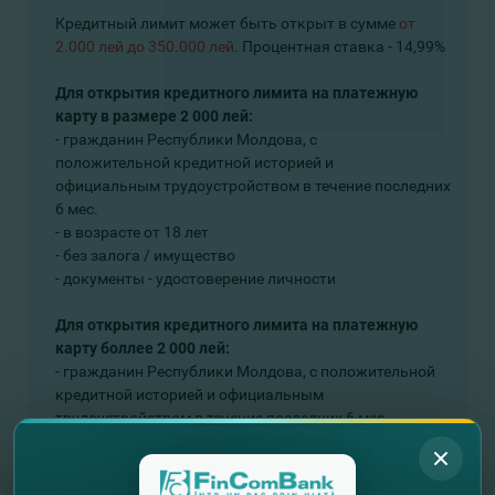
Кредитный лимит может быть открыт в сумме
от
2.000 лей
до 350.000 лей
. Процентная ставка - 14,99%
Для открытия кредитного лимита на платежную
карту в размере 2 000 лей:
- гражданин Республики Молдова, с
положительной кредитной историей и
официальным трудоустройством в течение последних
6 мес.
- в возрасте от 18 лет
- без залога / имущество
- документы - удостоверение личности
Для открытия кредитного лимита на платежную
карту боллее 2 000 лей:
- гражданин Республики Молдова, с положительной
кредитной историей и официальным
трудоустройством в течение последних 6 мес.
- в возрасте от 20 лет до 63 лет до окончания
кредитного договора - лимита от 2 000 до 350 000 лей
- без залога (в отдельных случаях может