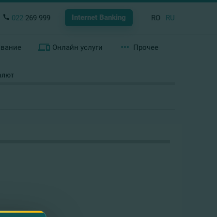
Internet Banking
022
269 999
RO
RU
ование
Онлайн услуги
Прочее
алют