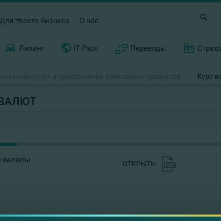
Для твоего бизнеса
О нас
Лизинг
IT Pack
Переводы
Страх
оказании услуг и предложении банковских продуктов
/
Курс в
 ВАЛЮТ
 валюты
ОТКРЫТЬ: