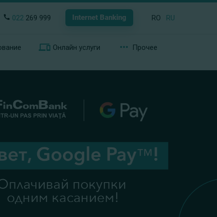
Internet Banking
022
269 999
RO
RU
ование
Онлайн услуги
Прочее