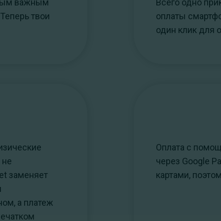
амым важным
Всего одно при
 Теперь твои
оплаты смартфо
один клик для 
физические
Оплата с помощ
 не
через Google P
let заменяет
картами, поэто
м
ом, а платеж
печатком