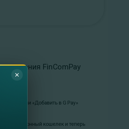
приложения FinComPay
рту и нажми «Добавить в G Pay»
свой электронный кошелек и теперь