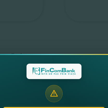
Добавь свою карту с помощью 
Перейди в раздел «Карты»;
Выбери нужную дебетовую или кредитную ка
Прими условия использования;
Поздравляем! Ты успешно добавил карту в 