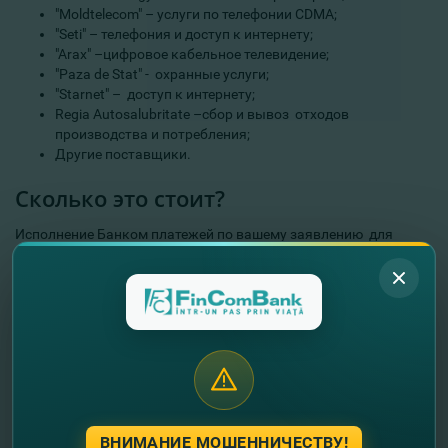
"Moldtelecom" – услуги по телефонии CDMA;
"Seti" – телефония и доступ к интернету;
"Arax" –цифровое кабельное телевидение;
"Paza de Stat" - охранные услуги;
"Starnet" – доступ к интернету;
Regia Autosalubritate –сбор и вывоз отходов
производства и потребления;
Другие поставщики.
Сколько это стоит?
Исполнение Банком платежей по вашему заявлению для
оплаты коммунальных и других услуг будет стоить 0.5MDL
(Комиссия за каждую проведенную операцию).
Для более полной информации просим ознакомится с
тарифами.
Как подключиться к услуге?
В любом
подразделении
ВНИМАНИЕ МОШЕННИЧЕСТВУ!
FinComBank ты получишь детальную