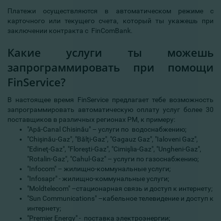
Платежи осуществляются в автоматическом режиме с
карточного или текущего счета, который ты укажешь при
заключении контракта с FinComBank.
Какие услуги ты можешь
запрограммировать при помощи
FinService?
В настоящее время FinService предлагает тебе возможность
запрограммировать автоматическую оплату услуг более 30
поставщиков в различных регионах РМ, к примеру:
"Apă-Canal Chisinău" – услуги по водоснабжению;
"Chişinău-Gaz", "Bălţi-Gaz", "Gagauz Gaz", "Ialoveni Gaz",
"Edineţ-Gaz", "Floreşti-Gaz", "Cimişlia-Gaz", "Ungheni-Gaz",
"Rotalin-Gaz", "Cahul-Gaz" – услуги по газоснабжению;
"Infocom" – жилищно-коммунальные услуги;
"Infosapr" - жилищно-коммунальные услуги;
"Moldtelecom" –стационарная связь и доступ к интернету;
"Sun Communications" –кабельное телевидение и доступ к
интернету;
"Premier Energy" - поставка электроэнергии;