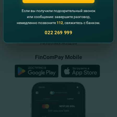
информацию об оформлении и функционировании
интересующего продукта.
Если вы получили подозрительный звонок
или сообщение: завершите разговор,
немедленно позвоните
112
, свяжитесь с банком.
022 269 999
"FinComBank" S.A. является членом
Схемы гарантирования депозитов
Республики Молдова
FinComPay Mobile