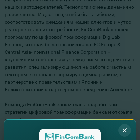
наших картодержателей. Технологии очень динамично
развиваются. И для того, чтобы быть гибкими,
соответствовать ожиданиям наших клиентов и чутко
реагировать на их потребности, FinComBank прошел
программу по цифровой трансформации DigiLab
Finance, которая была организована IFC Europe &
Central Asia-International Finance Corporation –
крупнейшим глобальным учреждением по содействию
развития, специализирующимся на работе с частным
сектором в странах с формирующимся рынком, в
партнерстве с правительствами Японии и
Великобритании и партнером по внедрению Аccenture.
Команда FinComBank занималась разработкой
стратегии цифровой трансформации банка и открыла
для себя множество разных подходов и инструментов,
которые, без сомнения, станут отправной точкой всех
процессов трансформации в нашем банке. Это тот