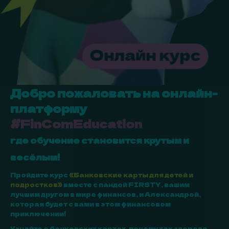
Добро пожаловать на онлайн-
платформу
#FinComEducation
где обучение становится крутым и
весёлым!
Пройдите курс
«Банковские карты для детей и
подростков»
вместе с пандой FIRSTY, вашим
лучшим другом в мире финансов, и Александрой,
которая будет с вами в этом финансовом
приключении!
Узнайте о банковских картах, почему так здорово