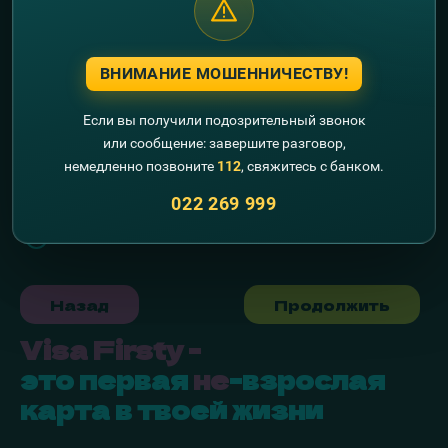
правильные варианты ответа:
это электронное средство платежа, а также
удаленного доступа владельца карты к своему
ВНИМАНИЕ МОШЕННИЧЕСТВУ!
банковскому счету
это просто пластиковая карта, банковский
Если вы получили подозрительный звонок
счет здесь ни при чем
или сообщение: завершите разговор,
деньги хранятся на банковском счете, а карта
немедленно позвоните
112
, свяжитесь с банком.
нужна для удаленного доступа к банковскому
счету
022 269 999
деньги хранятся в банке на банковской карте
Назад
Продолжить
Visa Firsty -
это первая
не
-взрослая
карта в твоей жизни