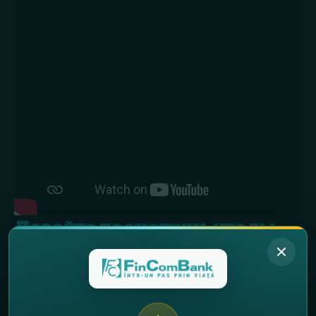
Давайте посмотрим, что вы
освоили!
Удачи!
Выберите
несколько
ответов
1. Что такое банковская карта, и как на
ней хранятся деньги? Выберите