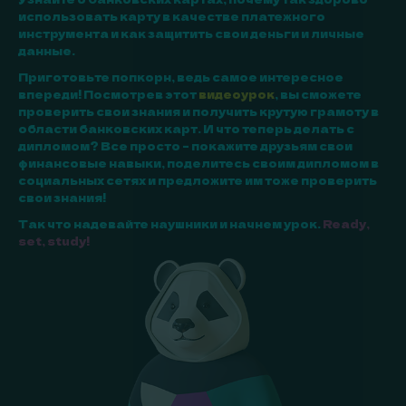
использовать карту в качестве платежного
инструмента и как защитить свои деньги и личные
данные.
Приготовьте попкорн, ведь самое интересное
впереди! Посмотрев этот
видеоурок
, вы сможете
проверить свои знания и получить крутую грамоту в
области банковских карт. И что теперь делать с
дипломом? Все просто – покажите друзьям свои
финансовые навыки, поделитесь своим дипломом в
социальных сетях и предложите им тоже проверить
свои знания!
Так что надевайте наушники и начнем урок.
Ready,
set, study!