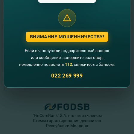
Micro Credit Business
MDL
ВНИМАНИЕ МОШЕННИЧЕСТВУ!
5 000 - 3 000 000
Если вы получили подозрительный звонок
до 7 лет
или сообщение: завершите разговор,
немедленно позвоните
112
, свяжитесь с банком.
движимое / недвижимое имущество
022 269 999
Подробнее
"FinComBank" S.A. является членом
Схемы гарантирования депозитов
Республики Молдова